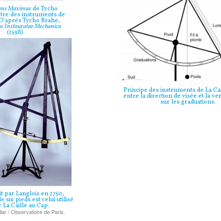
ans Maximus
de Tycho
tre des instruments de
. D’après Tycho Brahe,
e Instauratae Mechanica
(1598).
Principe des instruments de La Cai
entre la direction de visée et la ver
sur les graduations.
t par Langlois en 1750,
e six pieds est celui utilisé
 La Caille au Cap.
lar / Observatoire de Paris.