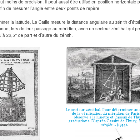
ut moins de précision. Il peut aussi être utilisé en position horizontale 
fin de mesurer l’angle entre deux points de repère.
iner la latitude, La Caille mesure la distance angulaire au zénith d’étoi
nnue, lors de leur passage au méridien, avec un secteur zénithal qui p
u’à 22,5° de part et d’autre du zénith.
Le secteur zénithal. Pour déterminer une 
de la vérification du méridien de Paris,
observe à la lunette et Cassini de Thur
graduations. D’après Cassini de Thury,
L
vérifiée
… (1744).