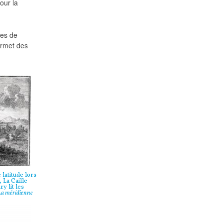
pour la
les de
ermet des
latitude lors
 La Caille
y lit les
a méridienne