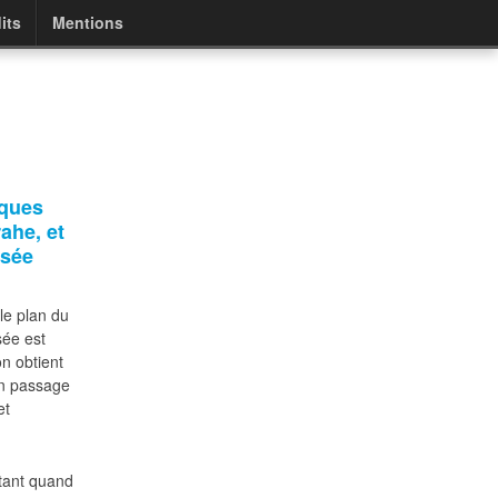
its
Mentions
iques
ahe, et
isée
 le plan du
sée est
on obtient
son passage
et
xtant quand