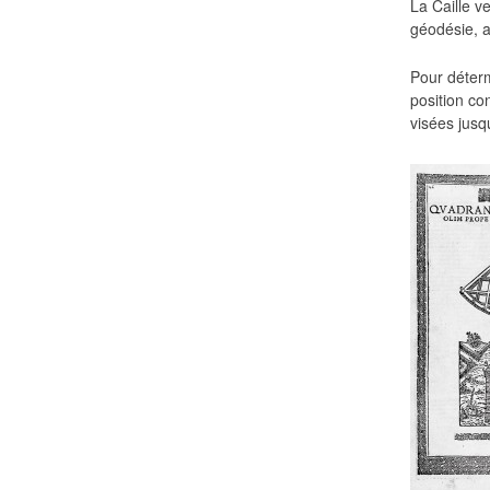
La Caille ve
géodésie, a
Pour déterm
position co
visées jusq