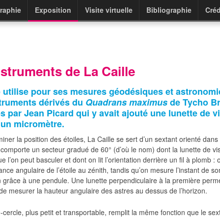
raphie
Exposition
Visite virtuelle
Bibliographie
Créd
nstruments de La Caille
e utilise pour ses mesures géodésiques et astronom
struments dérivés du
Quadrans maximus
de Tycho Br
s par Jean Picard qui y avait ajouté une lunette de v
’un micromètre.
iner la position des étoiles, La Caille se sert d’un sextant orienté dans
l comporte un secteur gradué de 60° (d’où le nom) dont la lunette de vi
ue l’on peut basculer et dont on lit l’orientation derrière un fil à plomb : 
stance angulaire de l’étoile au zénith, tandis qu’on mesure l’instant de 
 grâce à une pendule. Une lunette perpendiculaire à la première perm
e mesurer la hauteur angulaire des astres au dessus de l’horizon.
-cercle, plus petit et transportable, remplit la même fonction que le se