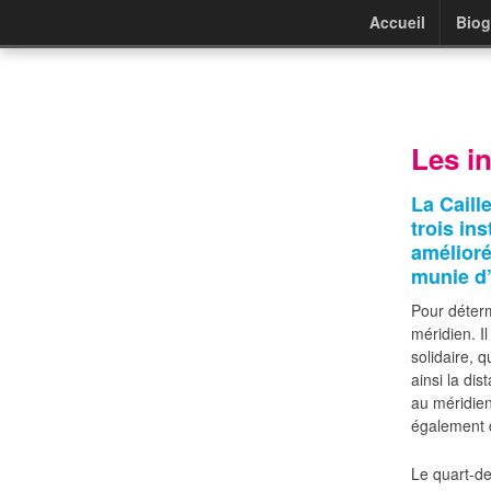
Accueil
Biog
Les i
La Caill
trois in
amélioré
munie d
Pour déterm
méridien. I
solidaire, q
ainsi la di
au méridien
également d
Le quart-de