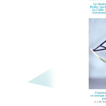
Le
Quadr
Brahe, ancê
La Caille
Astronomia
Construi
ce sextant d
par
© J-M. Kol