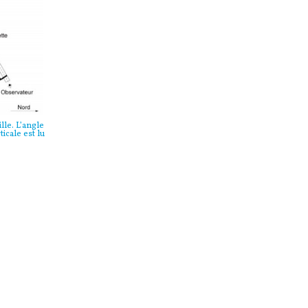
lle. L’angle
ticale est lu